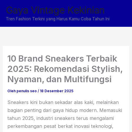
Lewati
Gaya Vintage Kekinian
ke
konten
Tren Fashion Terkini yang Harus Kamu Coba Tahun Ini
10 Brand Sneakers Terbaik
2025: Rekomendasi Stylish,
Nyaman, dan Multifungsi
Oleh
penulis seo
/
18 Desember 2025
Sneakers kini bukan sekadar alas kaki, melainkan
bagian penting dari gaya hidup modern. Memasuki
tahun 2025, industri sneakers terus mengalami
perkembangan pesat berkat inovasi teknologi,