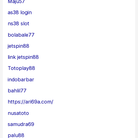
Maju57
as38 login
ns38 slot
bolabale77
jetspin88
link jetspin88
Totoplay88
indobarbar
bahlil77
https://ari69a.com/
nusatoto
samudra69
palu88