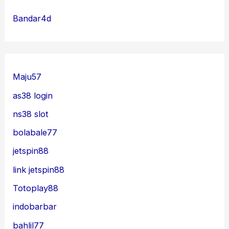
Bandar4d
Maju57
as38 login
ns38 slot
bolabale77
jetspin88
link jetspin88
Totoplay88
indobarbar
bahlil77