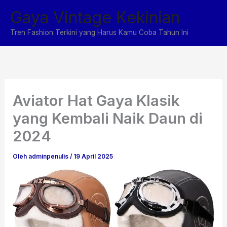
Lewati
Gaya Vintage Kekinian
ke
konten
Tren Fashion Terkini yang Harus Kamu Coba Tahun Ini
Aviator Hat Gaya Klasik
yang Kembali Naik Daun di
2024
Oleh
adminpenulis
/
19 April 2025