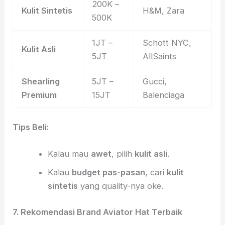
200K –
Kulit Sintetis
H&M, Zara
500K
1JT –
Schott NYC,
Kulit Asli
5JT
AllSaints
Shearling
5JT –
Gucci,
Premium
15JT
Balenciaga
Tips Beli:
Kalau mau
awet
, pilih
kulit asli
.
Kalau
budget pas-pasan
, cari
kulit
sintetis
yang quality-nya oke.
7. Rekomendasi Brand Aviator Hat Terbaik