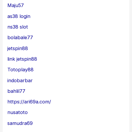
Maju57
as38 login
ns38 slot
bolabale77
jetspin88
link jetspin88
Totoplay88
indobarbar
bahlil77
https://ari69a.com/
nusatoto
samudra69