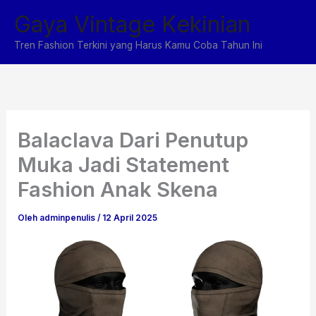
Lewati
Gaya Vintage Kekinian
ke
konten
Tren Fashion Terkini yang Harus Kamu Coba Tahun Ini
Balaclava Dari Penutup
Muka Jadi Statement
Fashion Anak Skena
Oleh
adminpenulis
/
12 April 2025