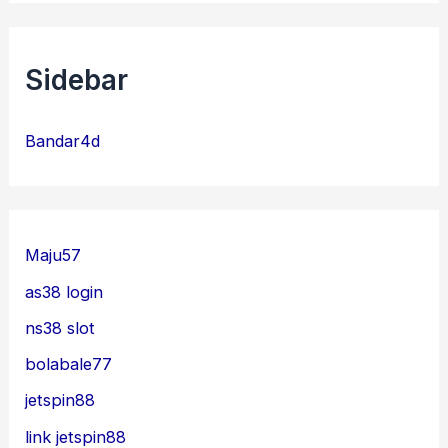
Sidebar
Bandar4d
Maju57
as38 login
ns38 slot
bolabale77
jetspin88
link jetspin88