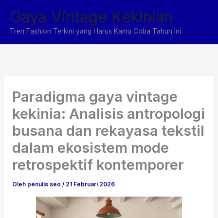
Lewati
Gaya Vintage Kekinian
ke
konten
Tren Fashion Terkini yang Harus Kamu Coba Tahun Ini
Paradigma gaya vintage
kekinia: Analisis antropologi
busana dan rekayasa tekstil
dalam ekosistem mode
retrospektif kontemporer
Oleh
penulis seo
/
21 Februari 2026