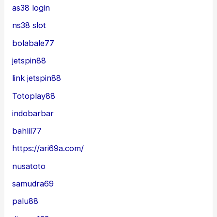
as38 login
ns38 slot
bolabale77
jetspin88
link jetspin88
Totoplay88
indobarbar
bahlil77
https://ari69a.com/
nusatoto
samudra69
palu88