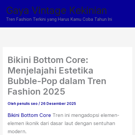
Lewati
Gaya Vintage Kekinian
ke
konten
Tren Fashion Terkini yang Harus Kamu Coba Tahun Ini
Bikini Bottom Core:
Menjelajahi Estetika
Bubble-Pop dalam Tren
Fashion 2025
Oleh
penulis seo
/
26 Desember 2025
Bikini Bottom Core
Tren ini mengadopsi elemen-
elemen ikonik dari dasar laut dengan sentuhan
modern.