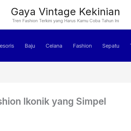
Gaya Vintage Kekinian
Tren Fashion Terkini yang Harus Kamu Coba Tahun Ini
esoris
Baju
Celana
Fashion
Sepatu
shion Ikonik yang Simpel