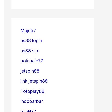
Maju57
as38 login
ns38 slot
bolabale77
jetspin88
link jetspin88
Totoplay88
indobarbar
bahlil77