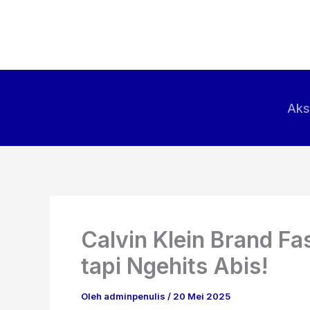
Lewati
ke
konten
Aks
Calvin Klein Brand Fa
tapi Ngehits Abis!
Oleh
adminpenulis
/
20 Mei 2025