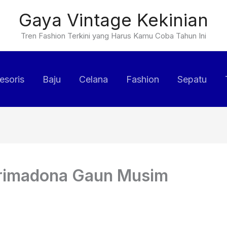
Gaya Vintage Kekinian
Tren Fashion Terkini yang Harus Kamu Coba Tahun Ini
esoris
Baju
Celana
Fashion
Sepatu
Primadona Gaun Musim