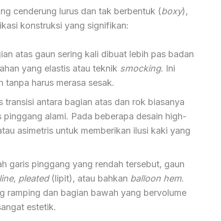
g cenderung lurus dan tak berbentuk (
boxy
),
asi konstruksi yang signifikan:
an atas gaun sering kali dibuat lebih pas badan
han yang elastis atau teknik
smocking
. Ini
h tanpa harus merasa sesak.
s transisi antara bagian atas dan rok biasanya
is pinggang alami. Pada beberapa desain high-
g atau asimetris untuk memberikan ilusi kaki yang
h garis pinggang yang rendah tersebut, gaun
line
,
pleated
(lipit), atau bahkan
balloon hem
.
ang ramping dan bagian bawah yang bervolume
angat estetik.