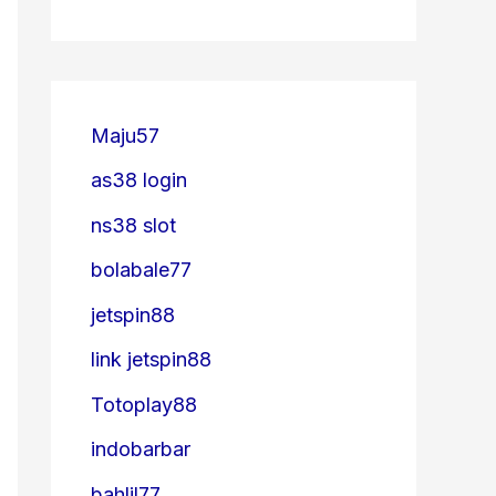
Maju57
as38 login
ns38 slot
bolabale77
jetspin88
link jetspin88
Totoplay88
indobarbar
bahlil77