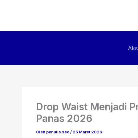
Lewati
ke
konten
Aks
Drop Waist Menjadi 
Panas 2026
Oleh
penulis seo
/
25 Maret 2026