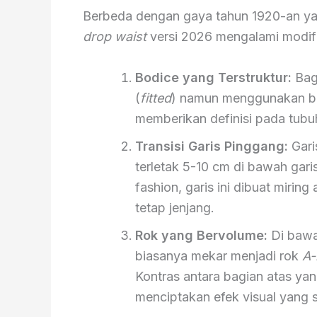
Berbeda dengan gaya tahun 1920-an yan
drop waist
versi 2026 mengalami modifik
Bodice yang Terstruktur:
Bagi
(
fitted
) namun menggunakan ba
memberikan definisi pada tubu
Transisi Garis Pinggang:
Gari
terletak 5-10 cm di bawah gar
fashion, garis ini dibuat mirin
tetap jenjang.
Rok yang Bervolume:
Di bawa
biasanya mekar menjadi rok
A-
Kontras antara bagian atas y
menciptakan efek visual yang s