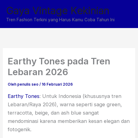
Lewati
Gaya Vintage Kekinian
ke
konten
Tren Fashion Terkini yang Harus Kamu Coba Tahun Ini
Earthy Tones pada Tren
Lebaran 2026
Oleh
penulis seo
/
16 Februari 2026
Earthy Tones
: Untuk Indonesia (khususnya tren
Lebaran/Raya 2026), warna seperti sage green,
terracotta, beige, dan ash blue sangat
mendominasi karena memberikan kesan elegan dan
fotogenik.