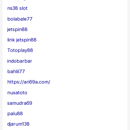
ns38 slot
bolabale77
jetspin88
link jetspin88
Totoplay88
indobarbar
bahlil77
https://ari69a.com/
nusatoto
samudra69
palu88
djarum138