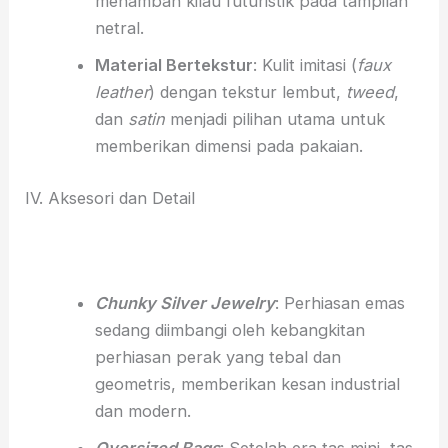
menambah kilau futuristik pada tampilan
netral.
Material Bertekstur
: Kulit imitasi (
faux
leather
) dengan tekstur lembut,
tweed
,
dan
satin
menjadi pilihan utama untuk
memberikan dimensi pada pakaian.
IV. Aksesori dan Detail
Chunky Silver Jewelry
: Perhiasan emas
sedang diimbangi oleh kebangkitan
perhiasan perak yang tebal dan
geometris, memberikan kesan industrial
dan modern.
Oversized Bags
: Setelah era tas mini, tas