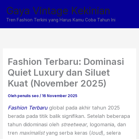
Lewati
Gaya Vintage Kekinian
ke
konten
Tren Fashion Terkini yang Harus Kamu Coba Tahun Ini
Fashion Terbaru: Dominasi
Quiet Luxury dan Siluet
Kuat (November 2025)
Oleh
penulis seo
/
16 November 2025
Fashion Terbaru
global pada akhir tahun 2025
berada pada titik balik signifikan. Setelah beberapa
tahun didominasi oleh
streetwear
, logomania, dan
tren
maximalist
yang serba keras (
loud
), selera