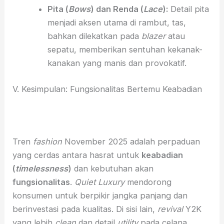
Pita (
Bows
) dan Renda (
Lace
):
Detail pita
menjadi aksen utama di rambut, tas,
bahkan dilekatkan pada
blazer
atau
sepatu, memberikan sentuhan kekanak-
kanakan yang manis dan provokatif.
V. Kesimpulan: Fungsionalitas Bertemu Keabadian
Tren
fashion
November 2025 adalah perpaduan
yang cerdas antara hasrat untuk
keabadian
(
timelessness
)
dan kebutuhan akan
fungsionalitas
.
Quiet Luxury
mendorong
konsumen untuk berpikir jangka panjang dan
berinvestasi pada kualitas. Di sisi lain,
revival
Y2K
yang lebih
clean
dan detail
utility
pada celana