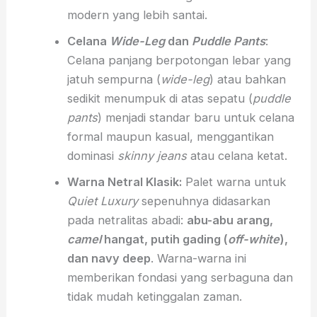
modern yang lebih santai.
Celana
Wide-Leg
dan
Puddle Pants
:
Celana panjang berpotongan lebar yang
jatuh sempurna (
wide-leg
) atau bahkan
sedikit menumpuk di atas sepatu (
puddle
pants
) menjadi standar baru untuk celana
formal maupun kasual, menggantikan
dominasi
skinny jeans
atau celana ketat.
Warna Netral Klasik:
Palet warna untuk
Quiet Luxury
sepenuhnya didasarkan
pada netralitas abadi:
abu-abu arang,
camel
hangat, putih gading (
off-white
),
dan navy deep
. Warna-warna ini
memberikan fondasi yang serbaguna dan
tidak mudah ketinggalan zaman.