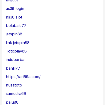
Maju57
as38 login
ns38 slot
bolabale77
jetspin88
link jetspin88
Totoplay88
indobarbar
bahlil77
https://ari69a.com/
nusatoto
samudra69
palu88