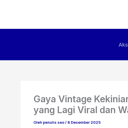
Lewati
ke
konten
Aks
Gaya Vintage Kekinia
yang Lagi Viral dan 
Oleh
penulis seo
/
8 Desember 2025