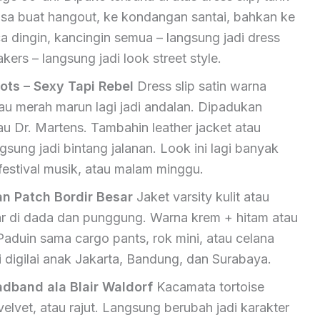
isa buat hangout, ke kondangan santai, bahkan ke
a dingin, kancingin semua – langsung jadi dress
ers – langsung jadi look street style.
ots – Sexy Tapi Rebel
Dress slip satin warna
au merah marun lagi jadi andalan. Dipadukan
u Dr. Martens. Tambahin leather jacket atau
gsung jadi bintang jalanan. Look ini lagi banyak
 festival musik, atau malam minggu.
an Patch Bordir Besar
Jaket varsity kulit atau
ar di dada dan punggung. Warna krem + hitam atau
. Paduin sama cargo pants, rok mini, atau celana
i digilai anak Jakarta, Bandung, dan Surabaya.
dband ala Blair Waldorf
Kacamata tortoise
elvet, atau rajut. Langsung berubah jadi karakter