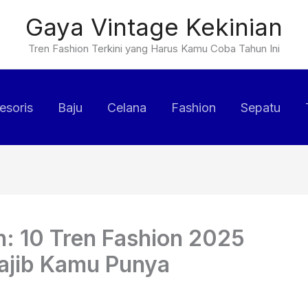
Gaya Vintage Kekinian
Tren Fashion Terkini yang Harus Kamu Coba Tahun Ini
esoris
Baju
Celana
Fashion
Sepatu
n: 10 Tren Fashion 2025
Wajib Kamu Punya