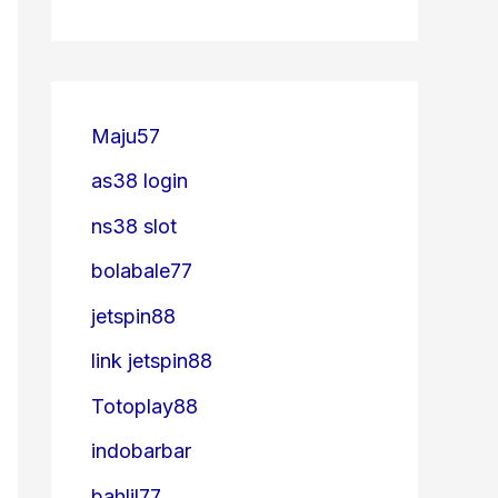
Maju57
as38 login
ns38 slot
bolabale77
jetspin88
link jetspin88
Totoplay88
indobarbar
bahlil77