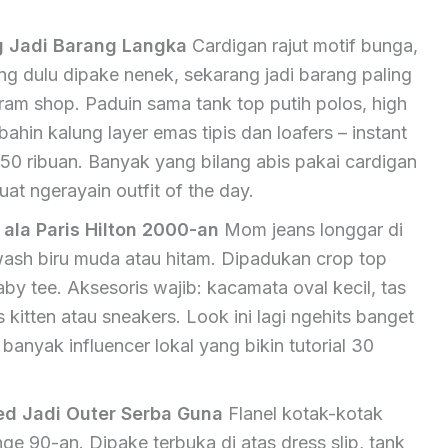
g Jadi Barang Langka
Cardigan rajut motif bunga,
ng dulu dipake nenek, sekarang jadi barang paling
gram shop. Paduin sama tank top putih polos, high
bahin kalung layer emas tipis dan loafers – instant
0 ribuan. Banyak yang bilang abis pakai cardigan
at ngerayain outfit of the day.
ala Paris Hilton 2000-an
Mom jeans longgar di
wash biru muda atau hitam. Dipadukan crop top
by tee. Aksesoris wajib: kacamata oval kecil, tas
 kitten atau sneakers. Look ini lagi ngehits banget
banyak influencer lokal yang bikin tutorial 30
ed Jadi Outer Serba Guna
Flanel kotak-kotak
ge 90-an. Dipake terbuka di atas dress slip, tank