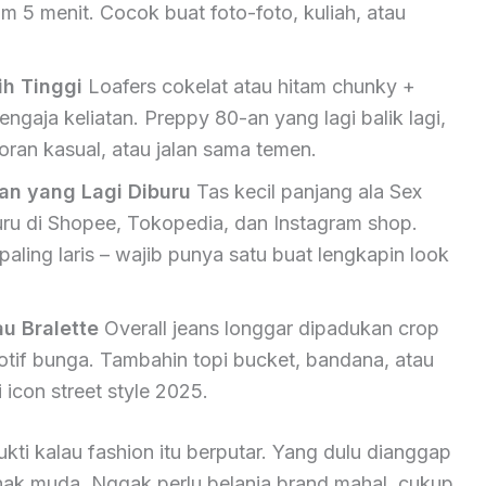
am 5 menit. Cocok buat foto-foto, kuliah, atau
ih Tinggi
Loafers cokelat atau hitam chunky +
ngaja keliatan. Preppy 80-an yang lagi balik lagi,
oran kasual, atau jalan sama temen.
an yang Lagi Diburu
Tas kecil panjang ala Sex
buru di Shopee, Tokopedia, dan Instagram shop.
 paling laris – wajib punya satu buat lengkapin look
u Bralette
Overall jeans longgar dipadukan crop
motif bunga. Tambahin topi bucket, bandana, atau
 icon street style 2025.
ukti kalau fashion itu berputar. Yang dulu dianggap
 anak muda. Nggak perlu belanja brand mahal, cukup