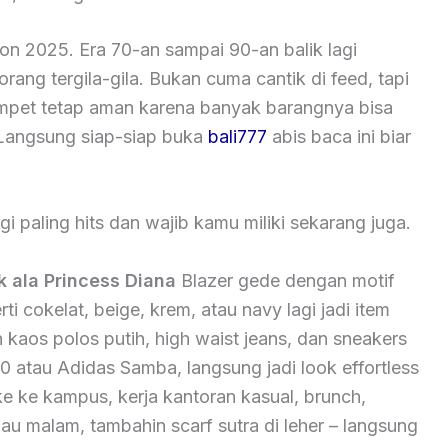
hion 2025. Era 70-an sampai 90-an balik lagi
ang tergila-gila. Bukan cuma cantik di feed, tapi
ompet tetap aman karena banyak barangnya bisa
i. Langsung siap-siap buka
bali777
abis baca ini biar
gi paling hits dan wajib kamu miliki sekarang juga.
k ala Princess Diana
Blazer gede dengan motif
i cokelat, beige, krem, atau navy lagi jadi item
kaos polos putih, high waist jeans, dan sneakers
atau Adidas Samba, langsung jadi look effortless
ke ke kampus, kerja kantoran kasual, brunch,
au malam, tambahin scarf sutra di leher – langsung