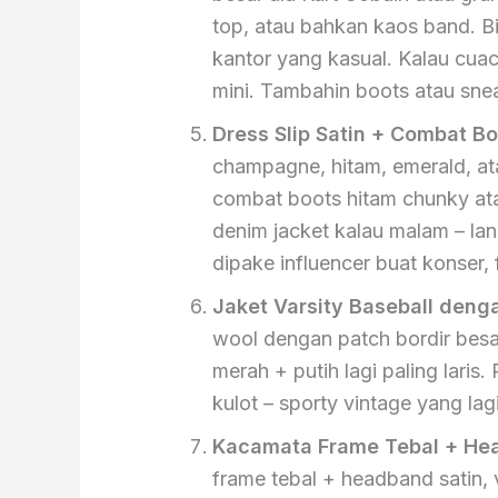
top, atau bahkan kaos band. B
kantor yang kasual. Kalau cuac
mini. Tambahin boots atau sneak
Dress Slip Satin + Combat Bo
champagne, hitam, emerald, at
combat boots hitam chunky ata
denim jacket kalau malam – lan
dipake influencer buat konser,
Jaket Varsity Baseball deng
wool dengan patch bordir bes
merah + putih lagi paling laris
kulot – sporty vintage yang lag
Kacamata Frame Tebal + Hea
frame tebal + headband satin, v