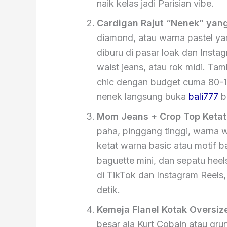
naik kelas jadi Parisian vibe.
Cardigan Rajut “Nenek” yan
diamond, atau warna pastel ya
diburu di pasar loak dan Insta
waist jeans, atau rok midi. Tam
chic dengan budget cuma 80-15
nenek langsung buka
bali777
bu
Mom Jeans + Crop Top Ketat 
paha, pinggang tinggi, warna 
ketat warna basic atau motif ba
baguette mini, dan sepatu heels
di TikTok dan Instagram Reels, 
detik.
Kemeja Flanel Kotak Oversiz
besar ala Kurt Cobain atau grun