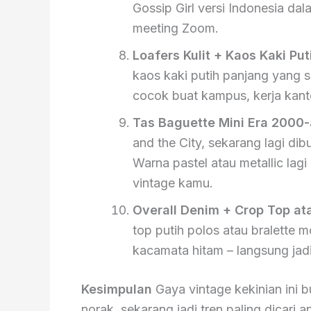
Gossip Girl versi Indonesia dal
meeting Zoom.
Loafers Kulit + Kaos Kaki Put
kaos kaki putih panjang yang se
cocok buat kampus, kerja kant
Tas Baguette Mini Era 2000-
and the City, sekarang lagi di
Warna pastel atau metallic lagi
vintage kamu.
Overall Denim + Crop Top ata
top putih polos atau bralette 
kacamata hitam – langsung jadi
Kesimpulan
Gaya vintage kekinian ini b
norak, sekarang jadi tren paling dicari