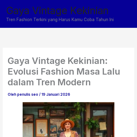
Lewati
Gaya Vintage Kekinian
ke
konten
Tren Fashion Terkini yang Harus Kamu Coba Tahun Ini
Gaya Vintage Kekinian:
Evolusi Fashion Masa Lalu
dalam Tren Modern
Oleh
penulis seo
/
19 Januari 2026