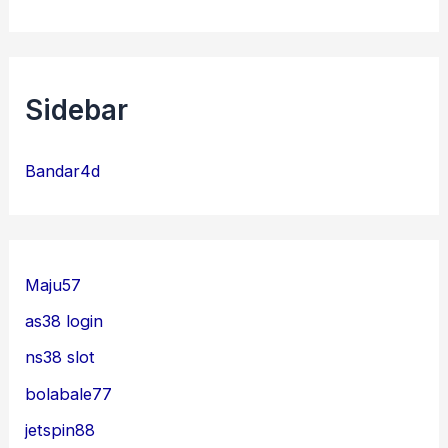
Sidebar
Bandar4d
Maju57
as38 login
ns38 slot
bolabale77
jetspin88