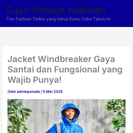
Lewati
Gaya Vintage Kekinian
ke
konten
Tren Fashion Terkini yang Harus Kamu Coba Tahun Ini
Jacket Windbreaker Gaya
Santai dan Fungsional yang
Wajib Punya!
Oleh
adminpenulis
/
5 Mei 2025