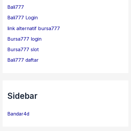
Bali777
Bali777 Login
link alternatif bursa777
Bursa777 login
Bursa777 slot
Bali777 daftar
Sidebar
Bandar4d