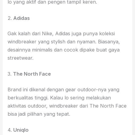
lo yang aktif dan pengen tampil keren.
2.
Adidas
Gak kalah dari Nike, Adidas juga punya koleksi
windbreaker yang stylish dan nyaman. Biasanya,
desainnya minimalis dan cocok dipake buat gaya
streetwear.
3.
The North Face
Brand ini dikenal dengan gear outdoor-nya yang
berkualitas tinggi. Kalau lo sering melakukan
aktivitas outdoor, windbreaker dari The North Face
bisa jadi pilihan yang tepat.
4.
Uniqlo