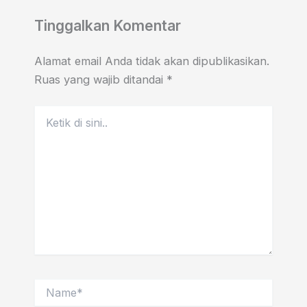
Tinggalkan Komentar
Alamat email Anda tidak akan dipublikasikan.
Ruas yang wajib ditandai
*
Ketik
di
sini..
Name*