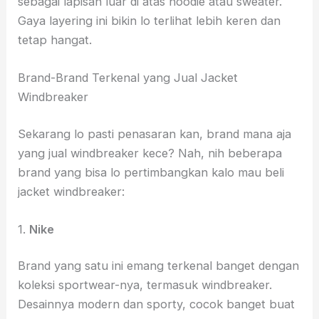
sebagai lapisan luar di atas hoodie atau sweater.
Gaya layering ini bikin lo terlihat lebih keren dan
tetap hangat.
Brand-Brand Terkenal yang Jual Jacket
Windbreaker
Sekarang lo pasti penasaran kan, brand mana aja
yang jual windbreaker kece? Nah, nih beberapa
brand yang bisa lo pertimbangkan kalo mau beli
jacket windbreaker:
1.
Nike
Brand yang satu ini emang terkenal banget dengan
koleksi sportwear-nya, termasuk windbreaker.
Desainnya modern dan sporty, cocok banget buat