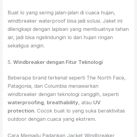
Buat lo yang sering jalan-jalan di cuaca hujan,
windbreaker waterproof bisa jadi solusi. Jaket ini
dilengkapi dengan lapisan yang membuatnya tahan
air, jadi bisa ngelindungin lo dari hujan ringan
sekaligus angin.
5.
Windbreaker dengan Fitur Teknologi
Beberapa brand terkenal seperti The North Face,
Patagonia, dan Columbia menawarkan
windbreaker dengan teknologi canggih, seperti
waterproofing
,
breathability
, atau
UV
protection
. Cocok buat lo yang suka beraktivitas
outdoor dengan cuaca yang ekstrem.
Cara Memadu Padankan Jacket Windbreaker