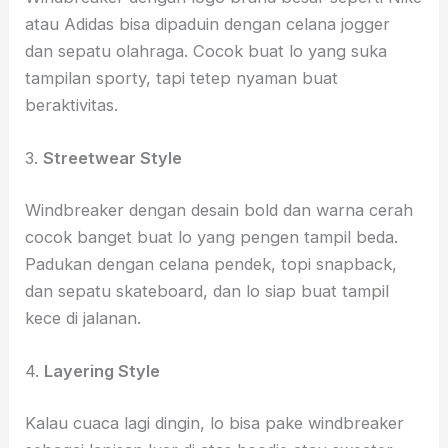
atau Adidas bisa dipaduin dengan celana jogger
dan sepatu olahraga. Cocok buat lo yang suka
tampilan sporty, tapi tetep nyaman buat
beraktivitas.
3.
Streetwear Style
Windbreaker dengan desain bold dan warna cerah
cocok banget buat lo yang pengen tampil beda.
Padukan dengan celana pendek, topi snapback,
dan sepatu skateboard, dan lo siap buat tampil
kece di jalanan.
4.
Layering Style
Kalau cuaca lagi dingin, lo bisa pake windbreaker