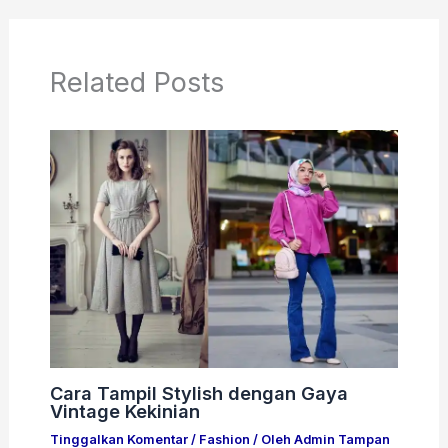
Related Posts
Cara Tampil Stylish dengan Gaya
Vintage Kekinian
Tinggalkan Komentar
/
Fashion
/ Oleh
Admin Tampan