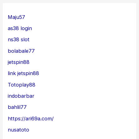
Maju57
as38 login
ns38 slot
bolabale77
jetspin88
link jetspin88
Totoplay88
indobarbar
bahlil77
https://ari69a.com/
nusatoto