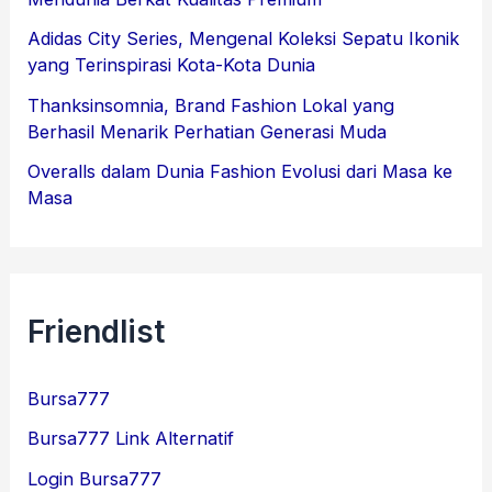
Adidas City Series, Mengenal Koleksi Sepatu Ikonik
yang Terinspirasi Kota-Kota Dunia
Thanksinsomnia, Brand Fashion Lokal yang
Berhasil Menarik Perhatian Generasi Muda
Overalls dalam Dunia Fashion Evolusi dari Masa ke
Masa
Friendlist
Bursa777
Bursa777 Link Alternatif
Login Bursa777