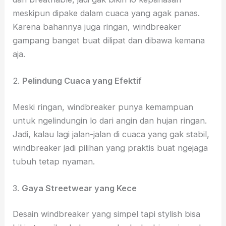
meskipun dipake dalam cuaca yang agak panas.
Karena bahannya juga ringan, windbreaker
gampang banget buat dilipat dan dibawa kemana
aja.
2.
Pelindung Cuaca yang Efektif
Meski ringan, windbreaker punya kemampuan
untuk ngelindungin lo dari angin dan hujan ringan.
Jadi, kalau lagi jalan-jalan di cuaca yang gak stabil,
windbreaker jadi pilihan yang praktis buat ngejaga
tubuh tetap nyaman.
3.
Gaya Streetwear yang Kece
Desain windbreaker yang simpel tapi stylish bisa