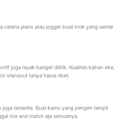
 celana jeans atau jogger buat look yang santai
tif juga layak banget dilirik. Kualitas bahan oke,
in standout tanpa harus ribet.
s juga tersedia. Buat kamu yang pengen tampil
nggal mix and match aja semuanya.