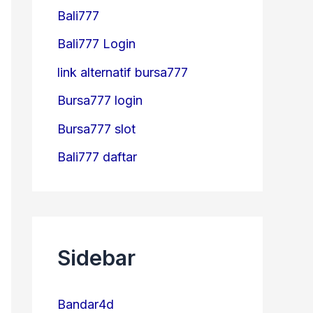
Bali777
Bali777 Login
link alternatif bursa777
Bursa777 login
Bursa777 slot
Bali777 daftar
Sidebar
Bandar4d