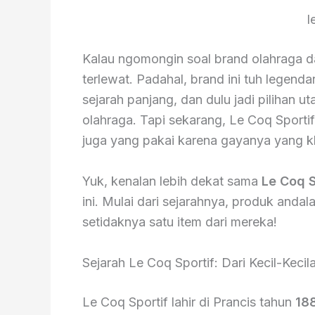
l
Kalau ngomongin soal brand olahraga d
terlewat. Padahal, brand ini tuh legenda
sejarah panjang, dan dulu jadi pilihan 
olahraga. Tapi sekarang, Le Coq Sporti
juga yang pakai karena gayanya yang k
Yuk, kenalan lebih dekat sama
Le Coq S
ini. Mulai dari sejarahnya, produk and
setidaknya satu item dari mereka!
Sejarah Le Coq Sportif: Dari Kecil-Keci
Le Coq Sportif lahir di Prancis tahun
18