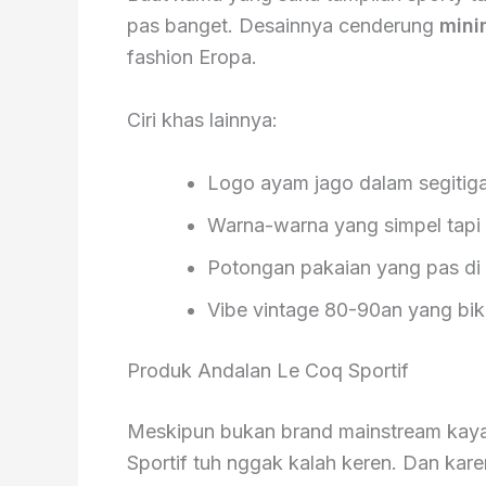
pas banget. Desainnya cenderung
mini
fashion Eropa.
Ciri khas lainnya:
Logo ayam jago dalam segitiga
Warna-warna yang simpel tapi c
Potongan pakaian yang pas di
Vibe vintage 80-90an yang biki
Produk Andalan Le Coq Sportif
Meskipun bukan brand mainstream kaya
Sportif tuh nggak kalah keren. Dan kar