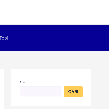
Topi
Cari
CARI