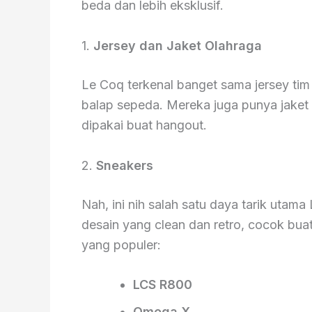
beda dan lebih eksklusif.
1.
Jersey dan Jaket Olahraga
Le Coq terkenal banget sama jersey ti
balap sepeda. Mereka juga punya jaket 
dipakai buat hangout.
2.
Sneakers
Nah, ini nih salah satu daya tarik utam
desain yang clean dan retro, cocok bua
yang populer:
LCS R800
Omega X