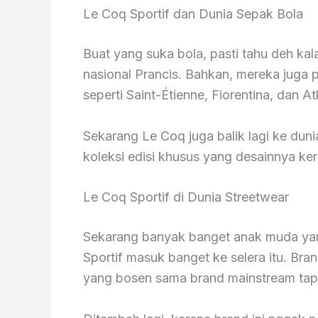
Le Coq Sportif dan Dunia Sepak Bola
Buat yang suka bola, pasti tahu deh kal
nasional Prancis. Bahkan, mereka juga 
seperti Saint-Étienne, Fiorentina, dan At
Sekarang Le Coq juga balik lagi ke dun
koleksi edisi khusus yang desainnya ke
Le Coq Sportif di Dunia Streetwear
Sekarang banyak banget anak muda yan
Sportif masuk banget ke selera itu. Brand
yang bosen sama brand mainstream tapi