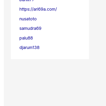
https://ari69a.com/
nusatoto
samudra69
palu88
djarum138