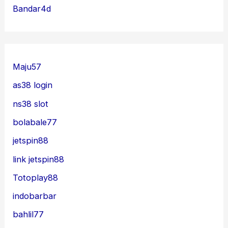
Bandar4d
Maju57
as38 login
ns38 slot
bolabale77
jetspin88
link jetspin88
Totoplay88
indobarbar
bahlil77