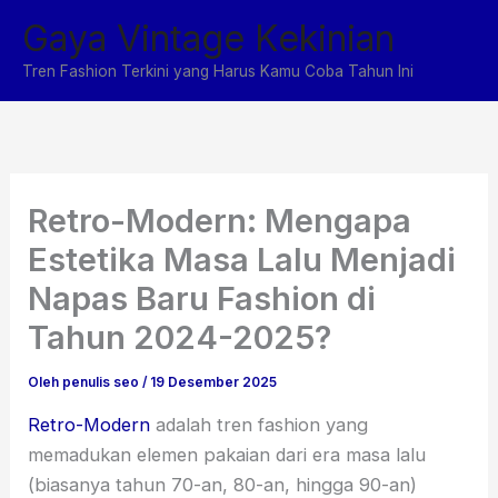
Lewati
Gaya Vintage Kekinian
ke
konten
Tren Fashion Terkini yang Harus Kamu Coba Tahun Ini
Retro-Modern: Mengapa
Estetika Masa Lalu Menjadi
Napas Baru Fashion di
Tahun 2024-2025?
Oleh
penulis seo
/
19 Desember 2025
Retro-Modern
adalah tren fashion yang
memadukan elemen pakaian dari era masa lalu
(biasanya tahun 70-an, 80-an, hingga 90-an)