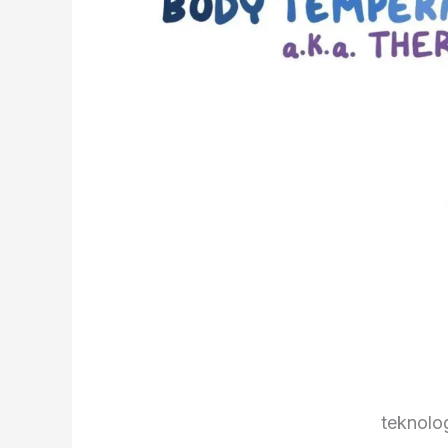
teknolo