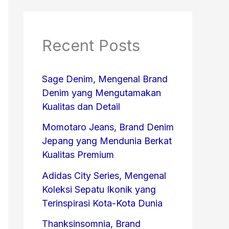
Recent Posts
Sage Denim, Mengenal Brand
Denim yang Mengutamakan
Kualitas dan Detail
Momotaro Jeans, Brand Denim
Jepang yang Mendunia Berkat
Kualitas Premium
Adidas City Series, Mengenal
Koleksi Sepatu Ikonik yang
Terinspirasi Kota-Kota Dunia
Thanksinsomnia, Brand