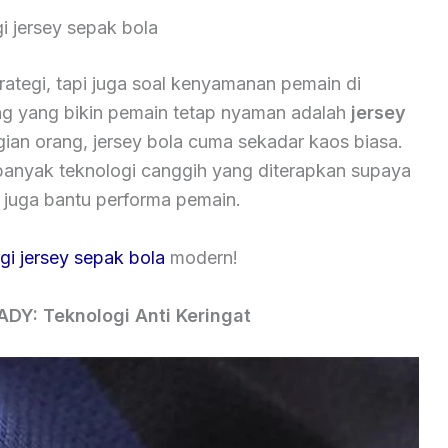
i jersey sepak bola
rategi, tapi juga soal kenyamanan pemain di
ing yang bikin pemain tetap nyaman adalah
jersey
ian orang, jersey bola cuma sekadar kaos biasa.
a banyak teknologi canggih yang diterapkan supaya
i juga bantu performa pemain.
gi jersey sepak bola
modern!
ADY: Teknologi Anti Keringat