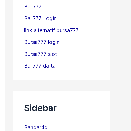
Bali777
Bali777 Login
link alternatif bursa777
Bursa777 login
Bursa777 slot
Bali777 daftar
Sidebar
Bandar4d