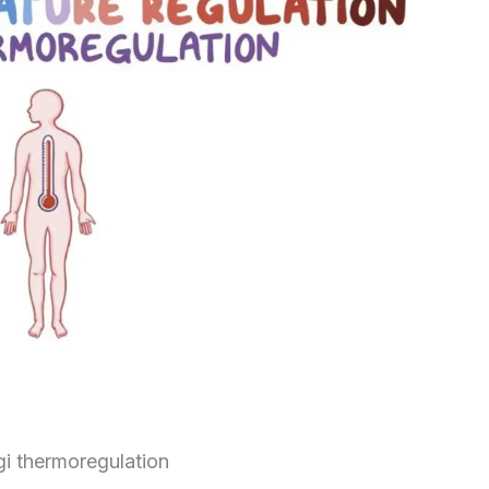
gi thermoregulation