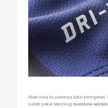
Main bola itu pastinya bikin keringeta
sudah pakai teknologi
moisture-wicki