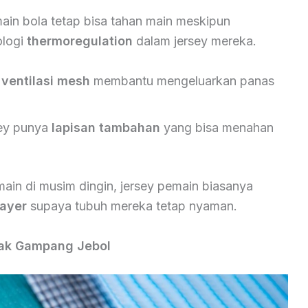
ain bola tetap bisa tahan main meskipun
ologi
thermoregulation
dalam jersey mereka.
n
ventilasi mesh
membantu mengeluarkan panas
sey punya
lapisan tambahan
yang bisa menahan
main di musim dingin, jersey pemain biasanya
layer
supaya tubuh mereka tetap nyaman.
gak Gampang Jebol