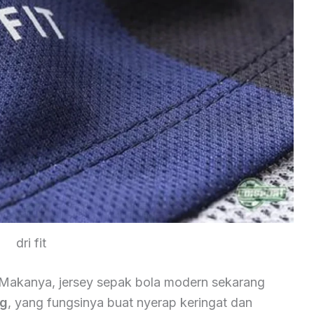
dri fit
n. Makanya, jersey sepak bola modern sekarang
ng
, yang fungsinya buat nyerap keringat dan