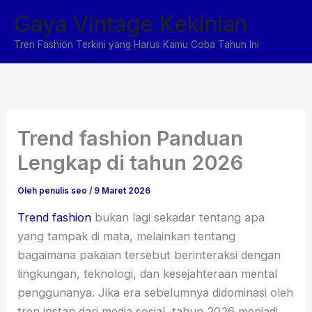
Lewati
Gaya Vintage Kekinian
ke
konten
Tren Fashion Terkini yang Harus Kamu Coba Tahun Ini
Trend fashion Panduan
Lengkap di tahun 2026
Oleh
penulis seo
/
9 Maret 2026
Trend fashion
bukan lagi sekadar tentang apa
yang tampak di mata, melainkan tentang
bagaimana pakaian tersebut berinteraksi dengan
lingkungan, teknologi, dan kesejahteraan mental
penggunanya. Jika era sebelumnya didominasi oleh
tren instan dari media sosial, tahun 2026 menjadi