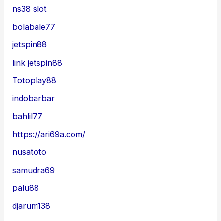
ns38 slot
bolabale77
jetspin88
link jetspin88
Totoplay88
indobarbar
bahlil77
https://ari69a.com/
nusatoto
samudra69
palu88
djarum138