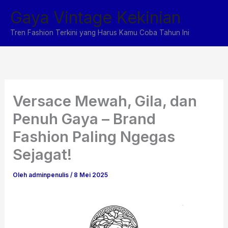
Lewati
Gaya Vintage Kekinian
ke
konten
Tren Fashion Terkini yang Harus Kamu Coba Tahun Ini
Versace Mewah, Gila, dan
Penuh Gaya – Brand
Fashion Paling Ngegas
Sejagat!
Oleh
adminpenulis
/
8 Mei 2025