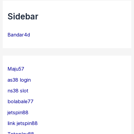
Sidebar
Bandar4d
Maju57
as38 login
ns38 slot
bolabale77
jetspin88
link jetspin88